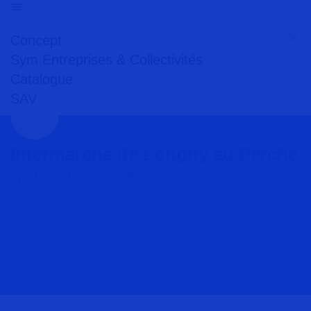
Concept
Sym Entreprises & Collectivités
Catalogue
SAV
Intermarché de Longny au Perche
Sym Optic - Opticienne Tiffany