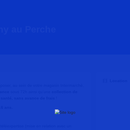
ny au Perche
Location
poser, au sein de votre magasin Intermarché,
ance
sous 72h ainsi qu’une
collection de
santé, sans avance de frais
!
16 ans.
e téléexpertise (mise en relation avec un