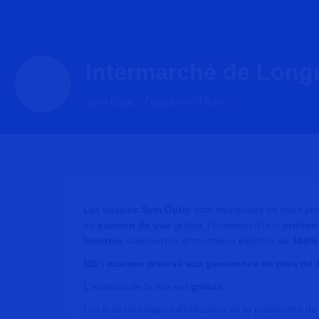
Intermarché de Long
Sym Optic - Opticienne Tiffany
Les équipes
Sym Optic
sont heureuses de vous pro
un
examen de vue
gratuit, l’émission d’une
ordonn
lunettes
avec verres et montures éligibles au
100% 
NB : examen réservé aux personnes de plus de 
L'examen de la vue est
gratuit.
Les frais techniques d'utilisation de la plateforme d