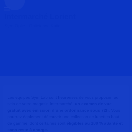
Intermarché Lorient
Sym Optic - Opticienne Katia
tés
Les équipes Sym Lab sont heureuses de vous proposer, au
sein de votre magasin Intermarché,
un examen de vue
gratuit avec émission d’une ordonnance sous 72h
. Vous
pourrez également découvrir une collection de lunettes haut
de gamme, dont certaines sont
éligibles au 100 % aSanté et
sans reste à charge.