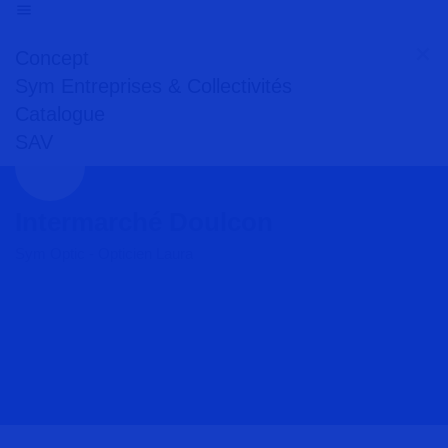
Concept
Sym Entreprises & Collectivités
Catalogue
SAV
Intermarché Doulcon
Sym Optic - Opticien Laura