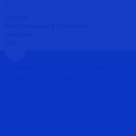
Concept
Sym Entreprises & Collectivités
Catalogue
SAV
Intermarché de Saint Julien Les
Villas (Bd de Djion)
Sym Optic - Opticienne Charlène