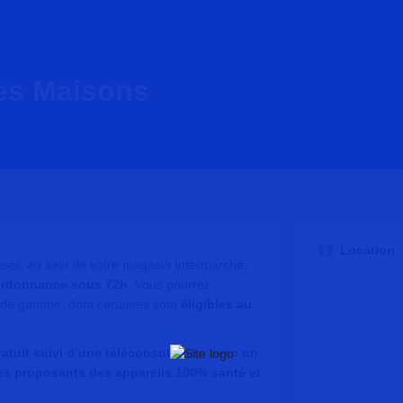
es Maisons
Location
er, au sein de votre magasin Intermarché,
 ordonnance sous 72h
. Vous pourrez
t de gamme, dont certaines sont
éligibles au
ratuit suivi d’une téléconsultation avec un
es proposants des appareils 100% santé et