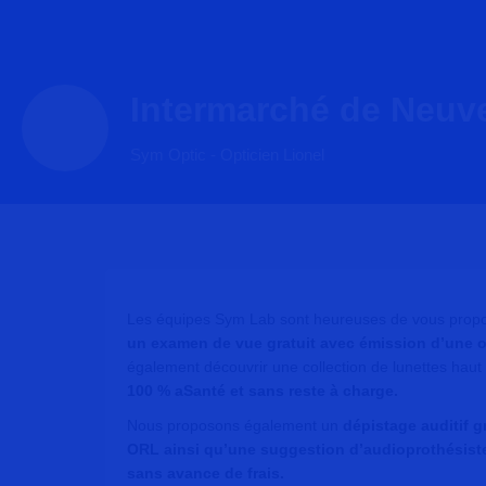
Intermarché de Neuv
Sym Optic - Opticien Lionel
Les équipes Sym Lab sont heureuses de vous propos
un examen de vue gratuit avec émission d’une
également découvrir une collection de lunettes hau
100 % aSanté et sans reste à charge.
Nous proposons également un
dépistage auditif g
ORL ainsi qu’une suggestion d’audioprothésist
sans avance de frais.