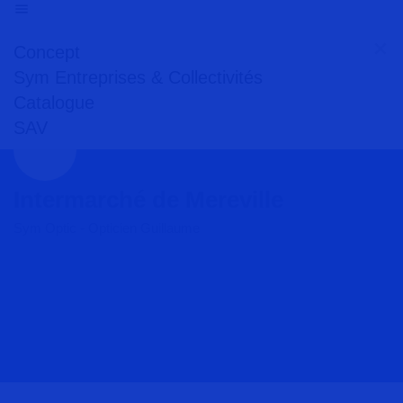
Concept
Sym Entreprises & Collectivités
Catalogue
SAV
Intermarché de Mereville
Sym Optic - Opticien Guillaume