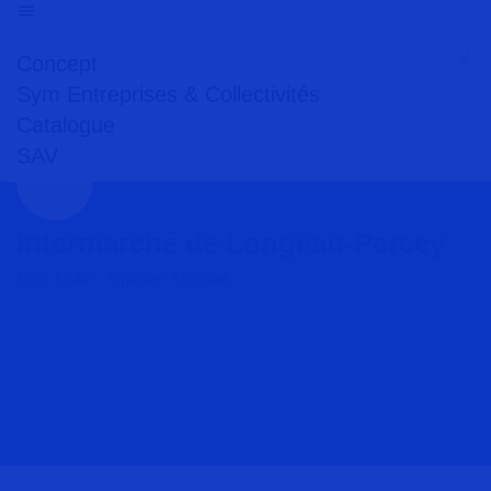
Concept
Sym Entreprises & Collectivités
Catalogue
SAV
Intermarché de Longeau-Percey
Sym Optic - Opticien Thomas