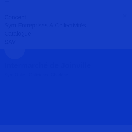
Concept
Sym Entreprises & Collectivités
Catalogue
SAV
Intermarché de Joinville
Sym Optic - Opticienne Charlène