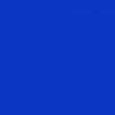
Concept
Sym En