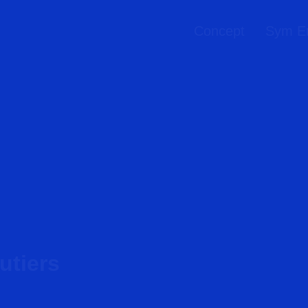
Concept
Sym En
utiers