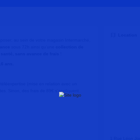
Location
poser, au sein de votre magasin Intermarché,
ance
sous 72h ainsi qu’une
collection de
santé, sans avance de frais
!
16 ans.
e téléexpertise (mise en relation avec un
tes. Sinon, des frais de 89€ s'appliquent.
1 Rue Léon Jo