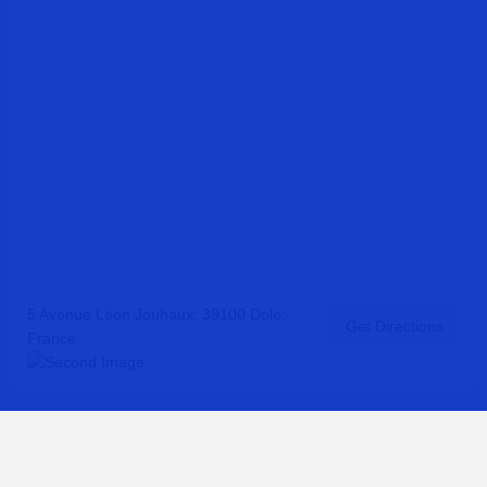
5 Avenue Léon Jouhaux, 39100 Dole,
Get Directions
France