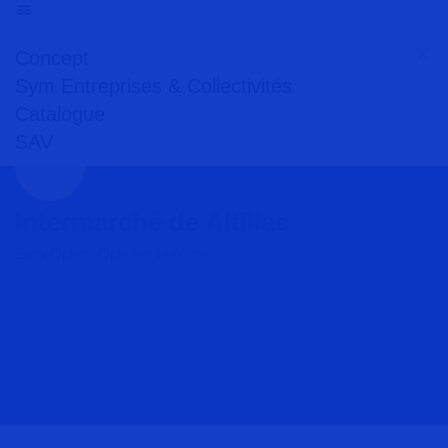
Concept
Sym Entreprises & Collectivités
Catalogue
SAV
Intermarché de Altillac
Sym Optic - Opticien Maxime